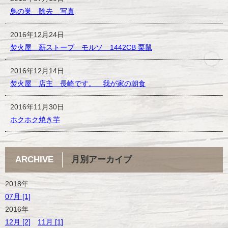
鳥の巣 除去 写真
2016年12月24日
焚火屋 薪ストーブ モルソ 1442CB 栗鼠
2016年12月14日
焚火屋 店主 長崎です。 我が家の朝食
2016年11月30日
ホクホク焼き芋
ARCHIVE
月別アーカイブ
2018年
07月 [1]
2016年
12月 [2]
11月 [1]