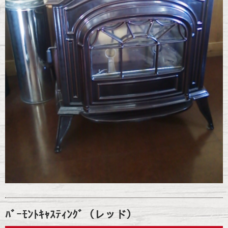
ﾊﾞｰﾓﾝﾄｷｬｽﾃｨﾝｸﾞ（レッド）