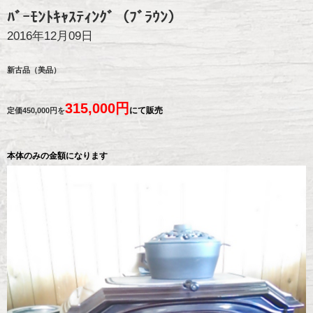
ﾊﾞｰﾓﾝﾄｷｬｽﾃｨﾝｸﾞ（ﾌﾞﾗｳﾝ）
2016年12月09日
新古品（美品）
315,000円
にて販売
定価450,000円を
本体のみの金額になります